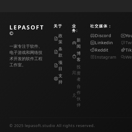
LEPASOFT
关于
业
社交媒体：
务:
©
政
Discord
Yo
新
策
Linkedin
Tw
一家专注于软件、
闻
条
Reddit
Tik
电子游戏和网络技
博
款
Instagram
We
术开发的软件工程
客
项
工作室。
投
目
资
支
者
持
合
作
伙
伴
© 2025 lepasoft.studio All rights reserved.