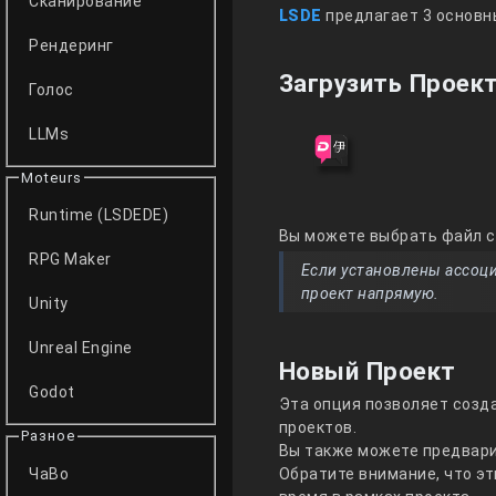
Сканирование
LSDE
предлагает 3 основны
Рендеринг
Загрузить Проек
Голос
LLMs
Moteurs
Runtime (LSDEDE)
Вы можете выбрать файл 
RPG Maker
Если установлены ассоци
проект напрямую.
Unity
Unreal Engine
Новый Проект
Godot
Эта опция позволяет созд
проектов.
Разное
Вы также можете предвари
ЧаВо
Обратите внимание, что э