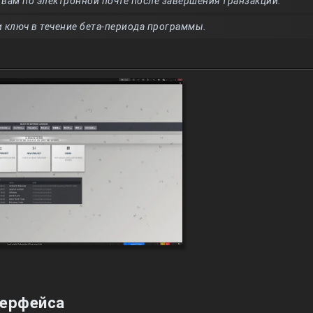
вам по электронной почте после завершения транзакции.
 ключ в течение бета-периода программы.
терфейса