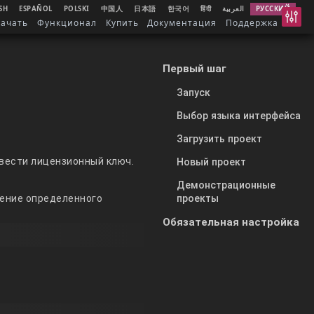
SH
ESPAÑOL
POLSKI
中国人
日本語
한국어
हिंदी
العربية
РУССКИЙ
качать
Функционал
Купить
Документация
Поддержка
Первый шаг
Запуск
Выбор языка интерфейса
Загрузить проект
вести лицензионный ключ.
Новый проект
Демонстрационные
проекты
чение определенного
Обязательная настройка