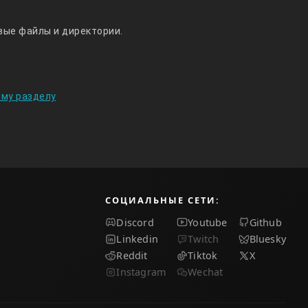
вые файлы и директории.
ому разделу
СОЦИАЛЬНЫЕ СЕТИ:
Discord
Youtube
Github
Linkedin
Twitch
Bluesky
Reddit
Tiktok
X
Instagram
Wechat