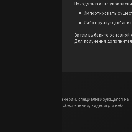
Находясь в окне управлени
Импортировать сущест
Либо вручную добавит
Затем выберите основной я
Для получения дополните
©
LEPASOFT
Студия программной инженерии, специализирующаяся на 
разработке программного обеспечения, видеоигр и веб-
технологий.