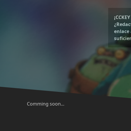
¡CCKEY 
¿Redact
enlace 
suficie
Comming soon...