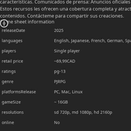
características. Comunicados de prensa: Anuncios oficiales 
Estos recursos les ofrecen una cobertura completa y atracti
contenidos. Contácteme para compartir sus creaciones.
Game sheet information
releaseDate
2025
languages
English, Japanese, French, German, Spa
players
Single player
retail price
~69,99CAD
ratings
pg-13
genre
PJRPG
platformsRelease
PC, Mac, Linux
gameSize
~ 16GB
resolutions
sd 720p, md 1080p, hd 2160p
online
No