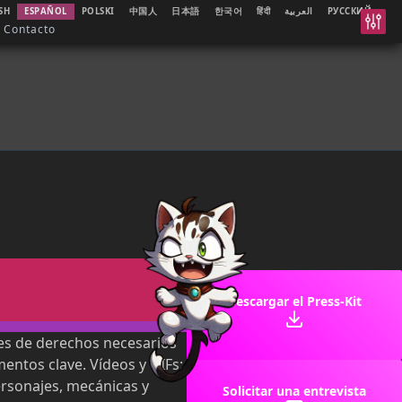
SH
ESPAÑOL
POLSKI
中国人
日本語
한국어
हिंदी
العربية
РУССКИЙ
Contacto
Descargar el Press-Kit
res de derechos necesarios
entos clave. Vídeos y GIFs:
ersonajes, mecánicas y
Solicitar una entrevista