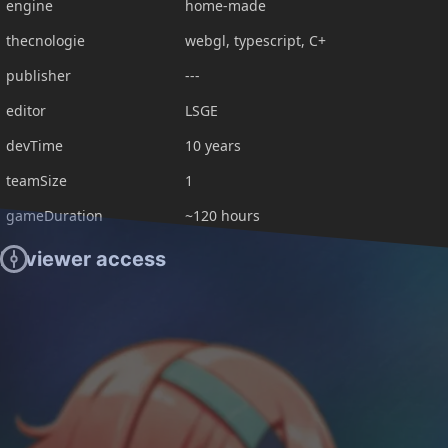
engine
home-made
thecnologie
webgl, typescript, C+
publisher
---
editor
LSGE
devTime
10 years
teamSize
1
gameDuration
~120 hours
Reviewer access