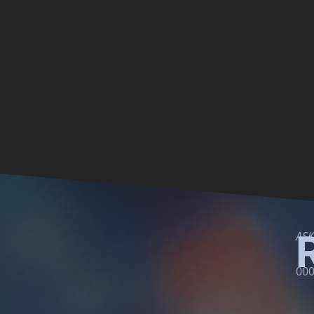
ASK
000